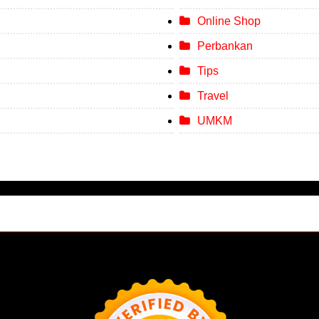
Online Shop
Perbankan
Tips
Travel
UMKM