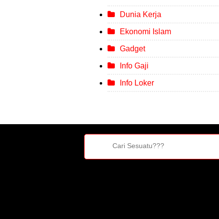
Dunia Kerja
Ekonomi Islam
Gadget
Info Gaji
Info Loker