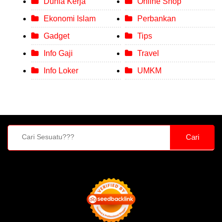
Dunia Kerja
Online Shop
Ekonomi Islam
Perbankan
Gadget
Tips
Info Gaji
Travel
Info Loker
UMKM
Cari