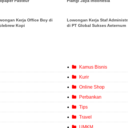
llpaper Pasteur
Plangi Jaya Indonesia
wongan Kerja Office Boy di
Lowongan Kerja Staf Administr
clebrew Kopi
di PT Global Sukses Aeternum
Kamus Bisnis
Kurir
Online Shop
Perbankan
Tips
Travel
UMKM