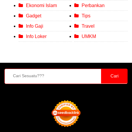
Ekonomi Islam
Perbankan
Gadget
Tips
Info Gaji
Travel
Info Loker
UMKM
Cari