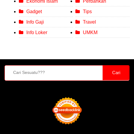
Ekonomi Islam
Perbankan
Gadget
Tips
Info Gaji
Travel
Info Loker
UMKM
Cari