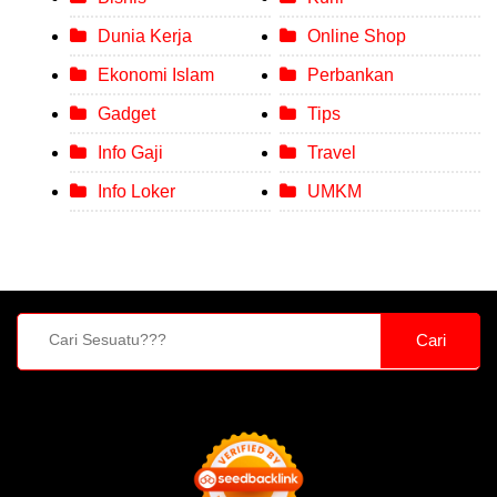
Dunia Kerja
Online Shop
Ekonomi Islam
Perbankan
Gadget
Tips
Info Gaji
Travel
Info Loker
UMKM
Cari