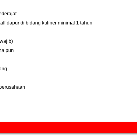
ederajat
ff dapur di bidang kuliner minimal 1 tahun
wajib)
na pun
ang
p perusahaan