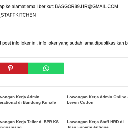
gkap ke alamat email berikut: BASGOR89.HR@GMAIL.COM
r)_STAFFKITCHEN
post info loker ini, info loker yang sudah lama dipublikasikan b
wongan Kerja Admin
Lowongan Kerja Admin Online 
erational di Bandung Kunafe
Leven Cotton
wongan Kerja Teller di BPR KS
Lowongan Kerja Staff HRD di
uwipanjang
Jilan Esperpi Antique