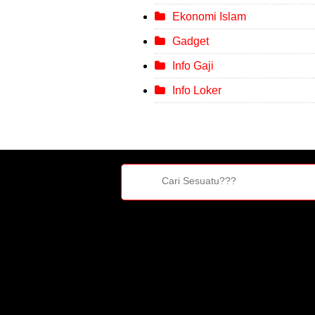
Ekonomi Islam
Gadget
Info Gaji
Info Loker