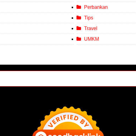
Perbankan
Tips
Travel
UMKM