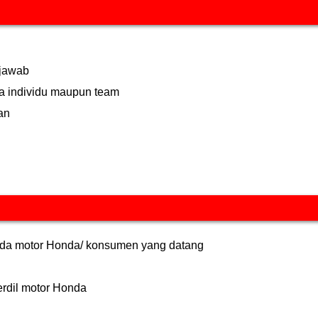
 jawab
ra individu maupun team
an
da motor Honda/ konsumen yang datang
erdil motor Honda