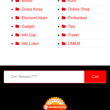
Bisnis
Kurir
Dunia Kerja
Online Shop
Ekonomi Islam
Perbankan
Gadget
Tips
Info Gaji
Travel
Info Loker
UMKM
Cari