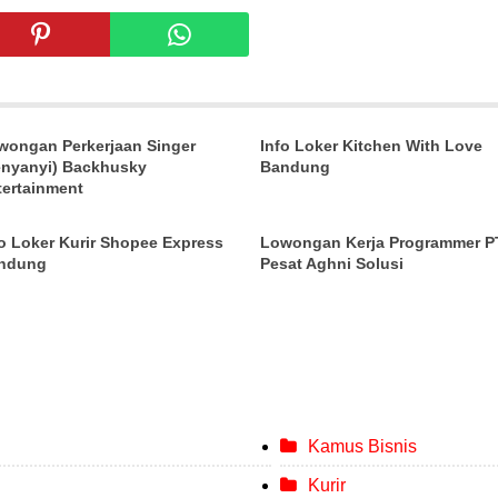
wongan Perkerjaan Singer
Info Loker Kitchen With Love
enyanyi) Backhusky
Bandung
tertainment
fo Loker Kurir Shopee Express
Lowongan Kerja Programmer P
ndung
Pesat Aghni Solusi
Kamus Bisnis
Kurir